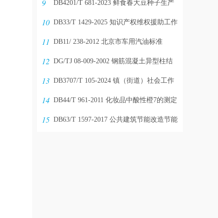
9
程
DB4201/T 681-2023 鲜食春大豆种子生产
10
技术规程
DB33/T 1429-2025 知识产权维权援助工作
11
站建设与服务规范
DB11/ 238-2012 北京市车用汽油标准
12
DG/TJ 08-009-2002 钢筋混凝土异型柱结
13
构技术规程
DB3707/T 105-2024 镇（街道）社会工作
14
服务站管理与服务规范
DB44/T 961-2011 化妆品中酸性橙7的测定
15
高效液相色谱法
DB63/T 1597-2017 公共建筑节能改造节能
量核定规程