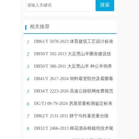
搜索
相关推荐
1
DB61/T 5078-2023 体育建筑工艺设计标准
2
（附条文说明）
DB50/T 502-2013 大足黑山羊圈舍建设技
3
术规范
DB50/T 386-2011 大足黑山羊 种公羊饲养
4
管理技术规范
DB41/T 2617-2024 饲料霉变防控及霉菌毒
5
素脱毒技术规范
DB34/T 2223-2026 高速公路联网收费规范
6
DG/TJ 08-79-2024 房屋质量检测鉴定标准
7
（附条文说明）
DB62/T 2131-2011 静宁马铃薯质量分级
8
DB32/T 2466-2013 棉花泗杂棉栽培技术规